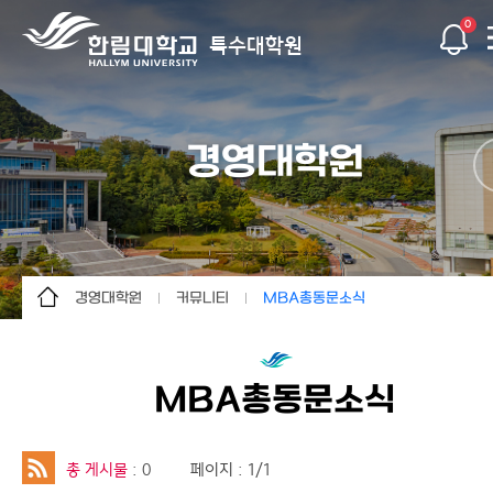
0
특수대학원
경영대학원
경영대학원
커뮤니티
MBA총동문소식
경영대학원
대학원소개
서식자료실
사회복지대학원
입학안내
자유게시판
MBA총동문소식
보건과학대학원
학사안내
행사/동정
임상치의학대학원
공지사항
MBA총동문소식
총 게시물
: 0
페이지 : 1/1
간호대학원
커뮤니티
AMP총동문소식