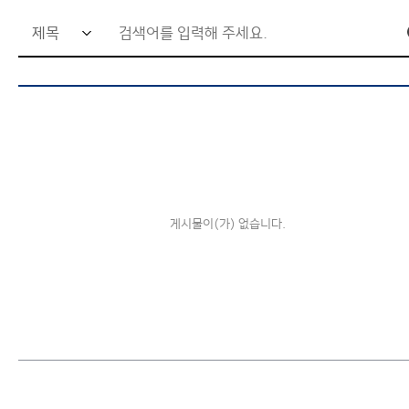
검
글로벌협력대학원
관련사이트
색
창의미래융합대학원
사이트맵
어
입
력
창
게시물이(가) 없습니다.