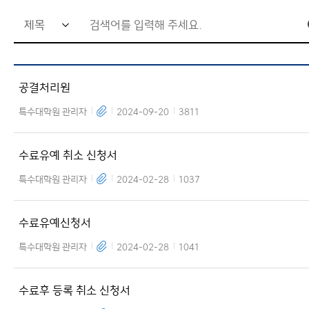
검
글로벌협력대학원
관련사이트
색
창의미래융합대학원
사이트맵
어
공결처리원
입
력
특수대학원 관리자
2024-09-20
3811
창
수료유예 취소 신청서
특수대학원 관리자
2024-02-28
1037
수료유예신청서
특수대학원 관리자
2024-02-28
1041
수료후 등록 취소 신청서