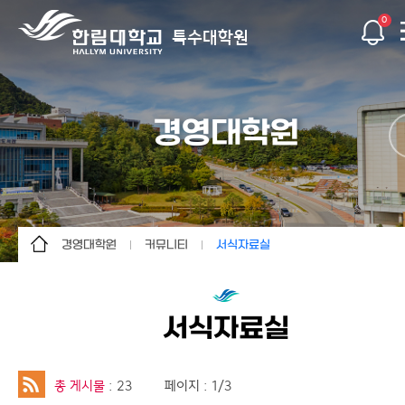
0
특수대학원
경영대학원
경영대학원
커뮤니티
서식자료실
경영대학원
대학원소개
서식자료실
사회복지대학원
입학안내
자유게시판
서식자료실
보건과학대학원
학사안내
행사/동정
임상치의학대학원
공지사항
MBA총동문소식
총 게시물
: 23
페이지 : 1/3
간호대학원
커뮤니티
AMP총동문소식