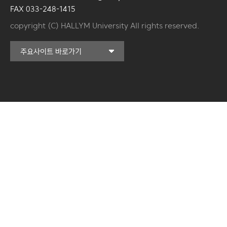
FAX 033-248-1415
copyright (C) HALLYM University All rights reserved.
커뮤니티교육원
주요사이트 바로가기
일송아트홀
한림대학교의료원
국제학생증신청
일송기념도서관
캠퍼스라이프카운슬링센터