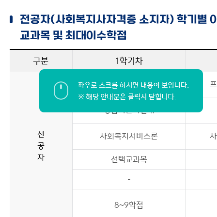
글로벌협력대학원
학위취득
전공자(사회복지사자격증 소지자) 학기별 
창의미래융합대학원
교과목 및 최대이수학점
사이트맵
구분
1학기차
사회복지조사론
프
상담이론과실제
전
사회복지서비스론
사
공
자
선택교과목
-
8~9학점