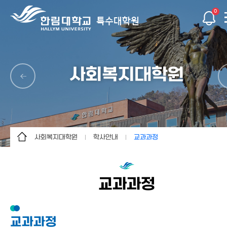
0
특수대학원
사회복지대학원
사회복지대학원
학사안내
교과과정
경영대학원
대학원소개
학사일정
사회복지대학원
입학안내
교과과정
교과과정
보건과학대학원
학사안내
등록
임상치의학대학원
공지사항
학적변동
교과과정
간호대학원
커뮤니티
자격시험