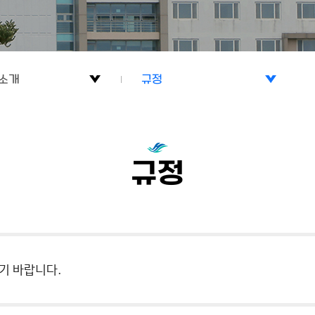
소개
규정
소개
대학원소개
내
조직도
규정
내
규정
항
티
기 바랍니다.