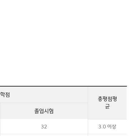
수학점
총평점평
균
졸업시험
32
3.0 이상