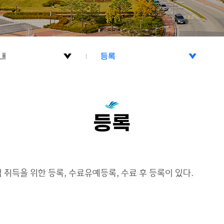
내
등록
소개
학사일정
내
교과과정
등록
내
등록
항
학적변동
 취득을 위한 등록, 수료유예등록, 수료 후 등록이 있다.
티
자격시험
학위취득