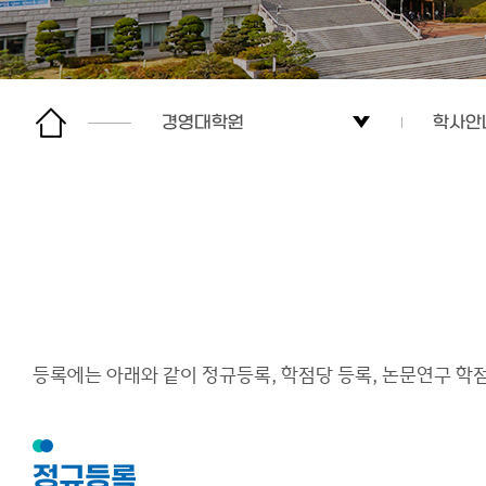
경영대학원
학사안
경영대학원
대학원
사회복지대학원
입학안
보건과학대학원
학사안
임상치의학대학원
공지사
등록에는 아래와 같이 정규등록, 학점당 등록, 논문연구 학점
간호대학원
커뮤니
글로벌협력대학원
정규등록