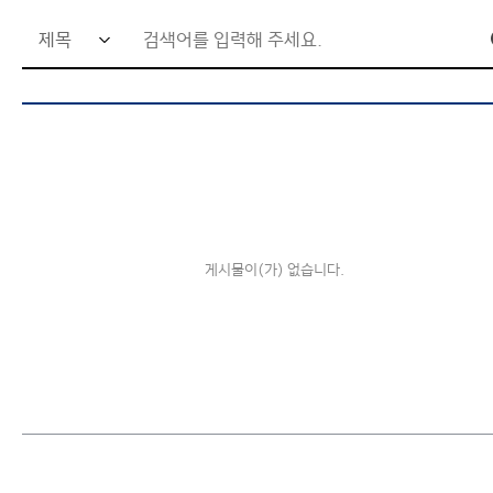
검
글로벌협력대학원
색
창의미래융합대학원
사이트맵
어
입
력
창
게시물이(가) 없습니다.