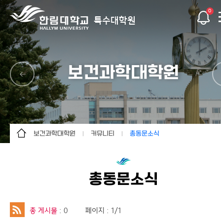
0
특수대학원
보건과학대학원
보건과학대학원
커뮤니티
총동문소식
경영대학원
대학원소개
서식자료실
사회복지대학원
입학안내
자유게시판
총동문소식
보건과학대학원
학사안내
행사/동정
임상치의학대학원
공지사항
총동문소식
총 게시물
: 0
페이지 : 1/1
간호대학원
커뮤니티
관련사이트