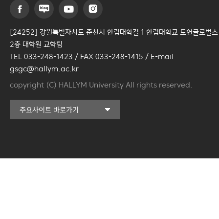
[24252] 강원특별자치도 춘천시 한림대학길 1 한림대학교 도헌글로벌
2층 대학원 교학팀
TEL 033-248-1423 / FAX 033-248-1415 / E-mail
gsgc@hallym.ac.kr
copyright (C) HALLYM University All rights reserved.
커뮤니티교육원
주요사이트 바로가기
일송아트홀
한림대학교의료원
국제학생증신청
일송기념도서관
캠퍼스라이프카운슬링센터