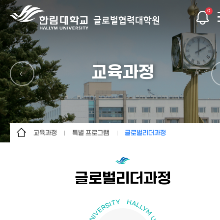
0
글로벌협력대학원
교육과정
교육과정
특별 프로그램
글로벌리더과정
대학원 소개
글로벌협력학 석사과정
KOICA SP사업
입학안내
글로벌한국학 석사과정
글로벌리더과정
글로벌리더과정
교육과정
글로벌기후넥서스학
석사과정
글로벌사회공헌연구소
특별 프로그램
글로벌협력혁신센터