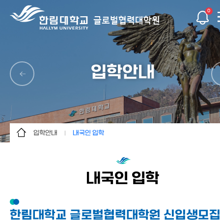
0
글로벌협력대학원
입학안내
입학안내
내국인 입학
대학원 소개
내국인 입학
입학안내
외국인 입학
내국인 입학
교육과정
등록금 및 장학
글로벌사회공헌연구소
FAQ
한림대학교 글로벌협력대학원 신입생모
글로벌협력혁신센터