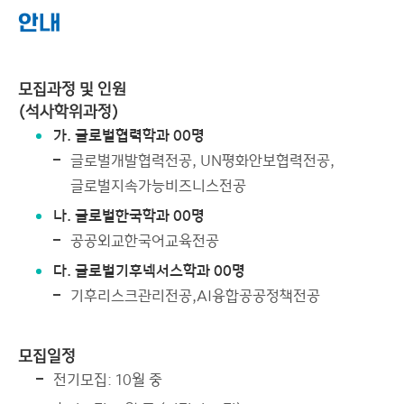
안내
대학원 소식
연구/프로젝트
이용안내
모집과정 및 인원
(석사학위과정)
가. 글로벌협력학과 00명
글로벌개발협력전공, UN평화안보협력전공,
글로벌지속가능비즈니스전공
나. 글로벌한국학과 00명
공공외교한국어교육전공
다. 글로벌기후넥서스학과 00명
기후리스크관리전공,AI융합공공정책전공
모집일정
전기모집: 10월 중