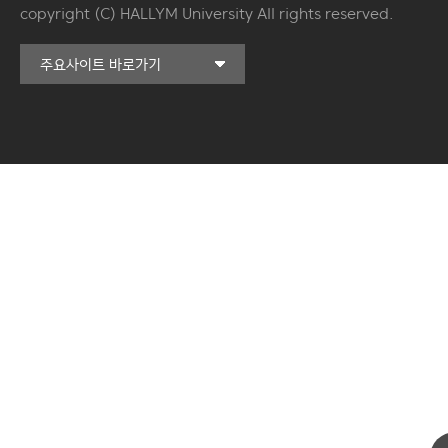
copyright (C) HALLYM University All rights reserved.
커뮤니티교육원
주요사이트 바로가기
일송아트홀
한림대학교의료원
국제학생증신청
일송기념도서관
캠퍼스라이프카운슬링센터