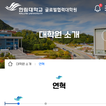
0
글로벌협력대학원
대학원 소개
대학원 소개
연혁
대학원 소개
소개
입학안내
연혁
연혁
교육과정
인사말
글로벌사회공헌연구소
교수진
글로벌협력혁신센터
조직도