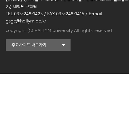
2층 대학원 교학팀
TEL 033-248-1423 / FAX 033-248-1415 / E-mail
gsgc@hallym.ac.kr
copyright (C) HALLYM University All rights reserved.
커뮤니티교육원
주요사이트 바로가기
일송아트홀
한림대학교의료원
국제학생증신청
일송기념도서관
캠퍼스라이프카운슬링센터