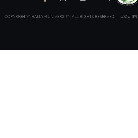
COPYRIGHT© HALLYM UNIVERSITY. ALL RIGHTS RESERVED. ｜ 글로컬대