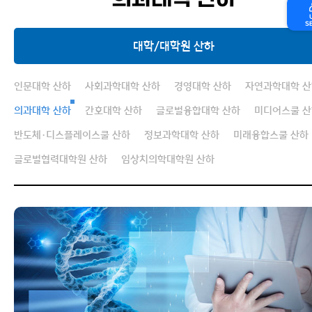
의과대학 산하
S
대학/대학원 산하
선도연구기관
인문대학 산하
사회과학대학 산하
경영대학 산하
자연과학대학 산
대학/대학원 산하
의과대학 산하
간호대학 산하
글로벌융합대학 산하
미디어스쿨 
반도체·디스플레이스쿨 산하
정보과학대학 산하
미래융합스쿨 산하
교책연구소
글로벌협력대학원 산하
임상치의학대학원 산하