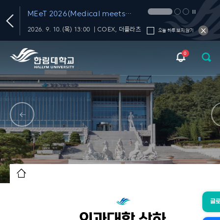
ical meets
'한림 AI 교육 포털' OPEN
생성
26)
서비
13:00 ｜COEX, 더플라츠
AI 서비스, 교육 프로그램, 활용 가이드, 커뮤니티를 한 곳에서!
오늘 하루 보지 않기
0
글