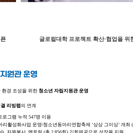
오픈
글로컬대학 프로젝트 확산·협업을 위한
립지원관 운영
 환경 조성을 위한
청소년
자립지원관
운영
해결
리빙랩
의
연계
프로그램 누적 547명 이용
동아리활성화사업 운영/청소년동아리연합축제 ‘
상상
그이상
’ 개최 (
, 자원봉사, 멘토링 (총 2,856회) 기회제공으로 성장을
지원