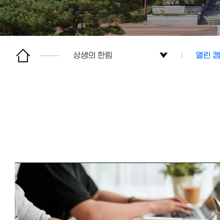
상생의 한림
열린 
글로컬대학30
지역사
한림의 혁신방향
지식·
K-University
열린 
상생의 한림
한림의
주요 성과
사이트맵