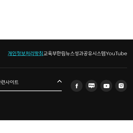
개인정보처리방침
교육부
한림뉴스
성과공유시스템
YouTube
한림대학교
관련사이트
AI융합연구원
의료·바이오융합연구원
인문사회융합연구원
산학협력단