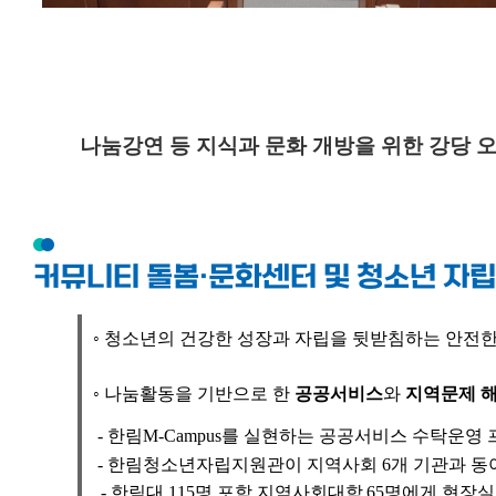
나눔강연 등 지식과 문화 개방을 위한 강당 
커뮤니티 돌봄·문화센터 및 청소년 자
◦ 청소년의
건강한 성장과 자립을 뒷받침하는 안전한
◦
나눔활동을
기반으로 한
공공서비스
와
지역문제 
-
한림M-Campus를
실현하는 공공서비스
수탁운영
-
한림청소년자립지원관이
지역사회 6개 기관과 
-
한림대 115명
포함
지역사회대학
65명에게
현장실습