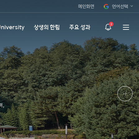
메인화면
언어선택
KOR
2
niversity
상생의 한림
주요 성과
ENG
며,