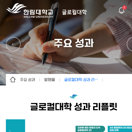
2
글로컬대학
주요 성과
주요 성과
발행물
글로컬대학 성과 리플릿
글로컬대학30
한림의 성장
글로컬대학 성과 리플릿
한림의 혁신방향
발행물
최신 주요성과 (성과집)
글로컬대학 성과 리플릿
K-University
추진사례
글로컬 블로그
상생의 한림
공지사항
주요 성과