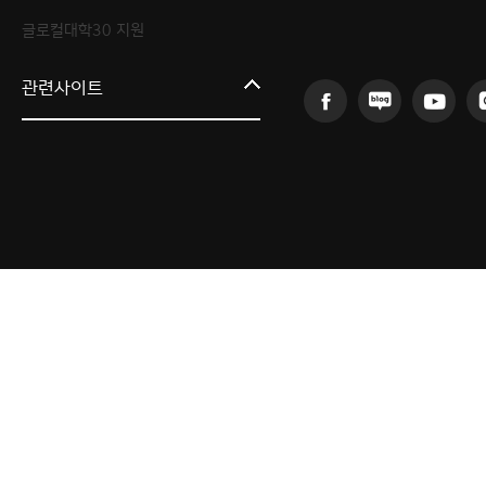
글로컬대학30 지원
한림대학교
관련사이트
AI융합연구원
의료·바이오융합연구원
인문사회융합연구원
산학협력단