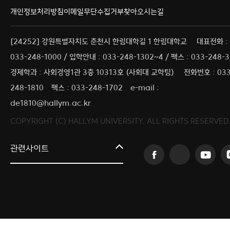
개인정보처리방침
이메일무단수집거부
찾아오시는길
[24252] 강원특별자치도 춘천시 한림대학길 1 한림대학교
대표전화 :
033-248-1000 / 입학안내 : 033-248-1302~4 / 팩스 : 033-248-
경제학과 : 사회경영1관 3층 10313호 (사회대 교학팀)
전화번호 : 033
248-1810
팩스 : 033-248-1702
e-mail :
de1810@hallym.ac.kr
COPYRIGHT (C) HALLYM UNIVERSITY. ALL RIGHTS RESERVED
커뮤니티교육원
관련사이트
일송아트홀
한림대학교의료원
국제학생증신청
한림대학교 LINC 3.0 사업단
캠퍼스라이프카운슬링센터