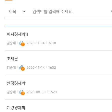
검
색
어
미시경제학II
입
력
김승래
2020-11-14
3618
7
창
조세론
김승래
2020-11-14
1632
9
환경경제학
김승래
2020-08-30
1620
11
계량경제학