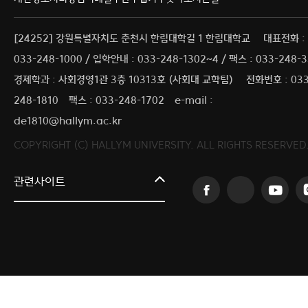
[24252] 강원특별자치도 춘천시 한림대학길 1 한림대학교
대표전화 :
033-248-1000 / 입학안내 : 033-248-1302~4 / 팩스 : 033-248-
경제학과 : 사회경영1관 3층 10313호 (사회대 교학팀)
전화번호 : 033
248-1810
팩스 : 033-248-1702
e-mail :
de1810@hallym.ac.kr
COPYRIGHT (C) HALLYM UNIVERSITY. ALL RIGHTS RESERVED
커뮤니티교육원
관련사이트
일송아트홀
한림대학교의료원
국제학생증신청
한림대학교 LINC 3.0 사업단
캠퍼스라이프카운슬링센터