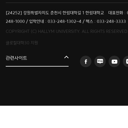
[24252] 강원특별자치도 춘천시 한림대학길 1 한림대학교
대표전화 : 
248-1000 / 입학안내 : 033-248-1302~4 / 팩스 : 033-248-3333
COPYRIGHT (C) HALLYM UNIVERSITY. ALL RIGHTS RESERVED
글로컬대학30 지원
한림대학교
관련사이트
AI융합연구원
의료·바이오융합연구원
인문사회융합연구원
산학협력단