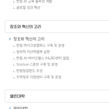
한림 AI 교육 솔루션 개발
글로컬 성과 확산
창조와 혁신의 고리
창조와 혁신의 고리
한림 마이크로캠퍼스 구축 및 운영
창의적 지산학협력 실현
한림 AI-바이오헬스 R＆BD센터 설립
Station C춘천 구축 및 운영
한림창업펀드 조성
지역정주 지원센터 구축 및 운영
열린대학
열린대학