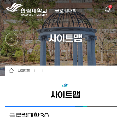
2
글로컬대학
사이트맵
사이트맵
글로컬대학30
한림의 혁신방향
사이트맵
K-University
상생의 한림
글로컬대학30
주요 성과